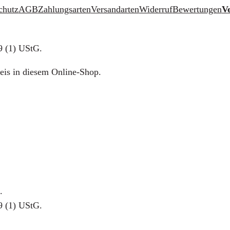
chutz
AGB
Zahlungsarten
Versandarten
Widerruf
Bewertungen
V
9 (1) UStG.
eis in diesem Online-Shop.
.
9 (1) UStG.